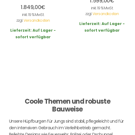
1.599,00
€
1.849,00
€
inkl. 19 % MwSt.
zzgl.
Versandkosten
inkl. 19 % MwSt.
zzgl.
Versandkosten
Lieferzeit:
Auf Lager -
Lieferzeit:
Auf Lager -
sofort verfügbar
sofort verfügbar
Coole Themen und robuste
Bauweise
Unsere Hüpfburgen für Jungs sind stabil, pflegeleicht und für
den intensiven Gebrauch im Verleihbetrieb gemacht.
Beliebte Designs wie Feuerwehr, Polizei oder Dschungel