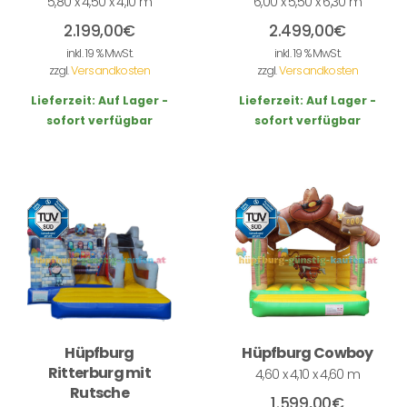
5,80 x 4,50 x 4,10 m
6,00 x 5,50 x 6,30 m
2.199,00
€
2.499,00
€
inkl. 19 % MwSt.
inkl. 19 % MwSt.
zzgl.
Versandkosten
zzgl.
Versandkosten
Lieferzeit:
Auf Lager -
Lieferzeit:
Auf Lager -
sofort verfügbar
sofort verfügbar
Hüpfburg
Hüpfburg Cowboy
Ritterburg mit
4,60 x 4,10 x 4,60 m
Rutsche
1.599,00
€