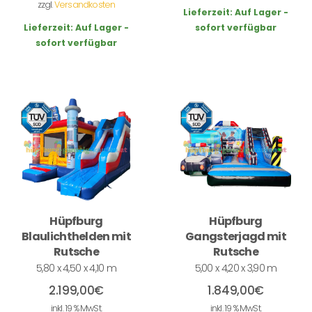
zzgl.
Versandkosten
Lieferzeit:
Auf Lager -
Lieferzeit:
Auf Lager -
sofort verfügbar
sofort verfügbar
Hüpfburg
Hüpfburg
Blaulichthelden mit
Gangsterjagd mit
Rutsche
Rutsche
5,80 x 4,50 x 4,10 m
5,00 x 4,20 x 3,90 m
2.199,00
€
1.849,00
€
inkl. 19 % MwSt.
inkl. 19 % MwSt.