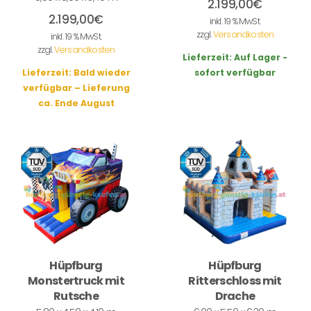
2.199,00
€
2.199,00
€
inkl. 19 % MwSt.
zzgl.
Versandkosten
inkl. 19 % MwSt.
zzgl.
Versandkosten
Lieferzeit:
Auf Lager -
Lieferzeit:
Bald wieder
sofort verfügbar
verfügbar – Lieferung
ca. Ende August
Hüpfburg
Hüpfburg
Monstertruck mit
Ritterschloss mit
Rutsche
Drache