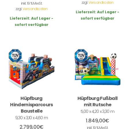
zzgl.
Versandkosten
inkl. 19 % MwSt.
zzgl.
Versandkosten
Lieferzeit:
Auf Lager -
Lieferzeit:
Auf Lager -
sofort verfügbar
sofort verfügbar
Hüpfburg
Hüpfburg Fußball
Hindernisparcours
mit Rutsche
Baustelle
5,00 x 4,20 x 3,30 m
9,30 x 3,10 x 4,60 m
1.849,00
€
2.799,00
€
inkl. 19 % MwSt.