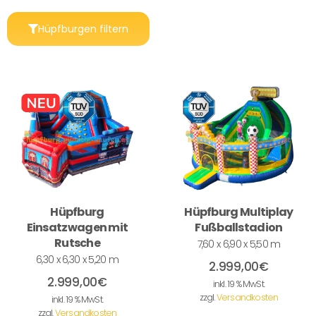
Hüpfburgen filtern
Hüpfburg
Hüpfburg Multiplay
Einsatzwagen mit
Fußballstadion
Rutsche
7,60 x 6,90 x 5,50 m
6,30 x 6,30 x 5,20 m
2.999,00
€
2.999,00
€
inkl. 19 % MwSt.
zzgl.
Versandkosten
inkl. 19 % MwSt.
zzgl.
Versandkosten