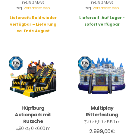
inkl. 19 % MwSt.
inkl. 19 % MwSt.
zzgl.
Versandkosten
zzgl.
Versandkosten
Lieferzeit:
Bald wieder
Lieferzeit:
Auf Lager -
verfügbar – Lieferung
sofort verfügbar
ca. Ende August
Hüpfburg
Multiplay
Actionpark mit
Ritterfestung
Rutsche
7,20 × 6,90 × 5,50 m
5,80 x 5,10 x 6,00 m
2.999,00
€