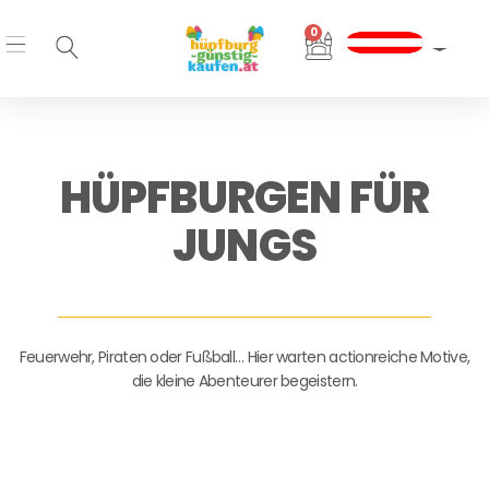
Zum
0
Inhalt
Warenkorb
springen
HÜPFBURGEN FÜR
JUNGS
Feuerwehr, Piraten oder Fußball… Hier warten actionreiche Motive,
die kleine Abenteurer begeistern.