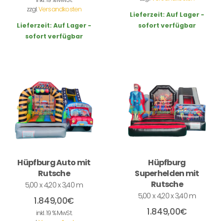
zzgl.
Versandkosten
Lieferzeit:
Auf Lager -
Lieferzeit:
Auf Lager -
sofort verfügbar
sofort verfügbar
Hüpfburg Auto mit
Hüpfburg
Rutsche
Superhelden mit
Rutsche
5,00 x 4,20 x 3,40 m
5,00 x 4,20 x 3,40 m
1.849,00
€
1.849,00
€
inkl. 19 % MwSt.