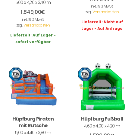
5,00 x 4,20 x 3,40 m
inkl. 19 % MwSt.
1.849,00
€
zzgl.
Versandkosten
inkl. 19 % MwSt.
Lieferzeit:
Nicht auf
zzgl.
Versandkosten
Lager - Auf Anfrage
Lieferzeit:
Auf Lager -
sofort verfügbar
Hüpfburg Piraten
Hüpfburg Fußball
mit Rutsche
4,60 x 4,00 x 4,20 m
5,00 x 4,40 x 3,80 m