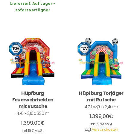
Lieferzeit:
Auf Lager -
sofort verfügbar
Hüpfburg
Hüpfburg Torjäger
Feuerwehrhelden
mit Rutsche
mit Rutsche
4,70 x 3,10 x 3,40 m
4,70 x 3,10 x 3,20 m
1.399,00
€
1.399,00
€
inkl. 19 % MwSt.
zzgl.
Versandkosten
inkl. 19 % MwSt.