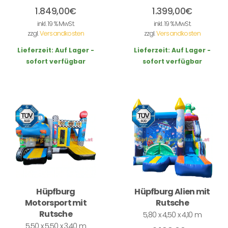
1.849,00
€
1.399,00
€
inkl. 19 % MwSt.
inkl. 19 % MwSt.
zzgl.
Versandkosten
zzgl.
Versandkosten
Lieferzeit:
Auf Lager -
Lieferzeit:
Auf Lager -
sofort verfügbar
sofort verfügbar
Hüpfburg
Hüpfburg Alien mit
Motorsport mit
Rutsche
Rutsche
5,80 x 4,50 x 4,10 m
5,50 x 5,50 x 3,40 m