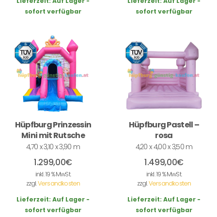
Lieferzeit:
Auf Lager -
Lieferzeit:
Auf Lager -
sofort verfügbar
sofort verfügbar
Hüpfburg Prinzessin
Hüpfburg Pastell –
Mini mit Rutsche
rosa
4,70 x 3,10 x 3,90 m
4,20 x 4,00 x 3,50 m
1.299,00
€
1.499,00
€
inkl. 19 % MwSt.
inkl. 19 % MwSt.
zzgl.
Versandkosten
zzgl.
Versandkosten
Lieferzeit:
Auf Lager -
Lieferzeit:
Auf Lager -
sofort verfügbar
sofort verfügbar