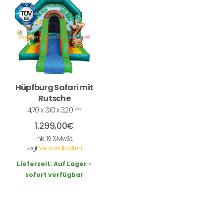
Hüpfburg Safari mit
Rutsche
4,70 x 3,10 x 3,20 m
1.299,00
€
inkl. 19 % MwSt.
zzgl.
Versandkosten
Lieferzeit:
Auf Lager -
sofort verfügbar