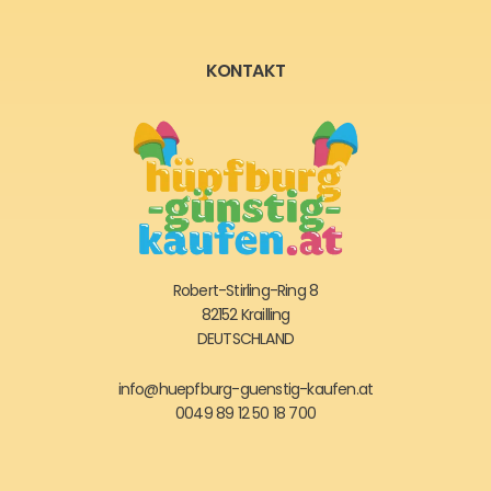
KONTAKT
Robert-Stirling-Ring 8
82152 Krailling
DEUTSCHLAND
info@huepfburg-guenstig-kaufen.at
0049 89 12 50 18 700