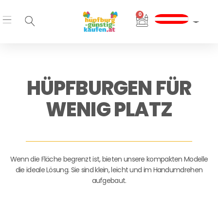
Zum
0
Inhalt
Warenkorb
springen
HÜPFBURGEN FÜR
WENIG PLATZ
Wenn die Fläche begrenzt ist, bieten unsere kompakten Modelle
die ideale Lösung. Sie sind klein, leicht und im Handumdrehen
aufgebaut.