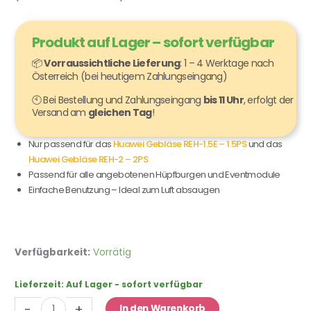
Produkt auf Lager – sofort verfügbar
📦
Vorraussichtliche Lieferung
: 1 – 4 Werktage nach
Österreich (bei heutigem Zahlungseingang)
🕙 Bei Bestellung und Zahlungseingang
bis 11 Uhr
, erfolgt der
Versand am
gleichen Tag
!
Nur passend für das
Huawei Gebläse REH-1.5E – 1.5PS
und das
Huawei Gebläse REH-2 – 2PS
Passend für alle angebotenen Hüpfburgen und Eventmodule
Einfache Benutzung – Ideal zum Luft absaugen
Huawei
Verfügbarkeit:
Vorrätig
Deflator
Aufsatz
Lieferzeit:
Auf Lager - sofort verfügbar
Menge
-
+
In den Warenkorb