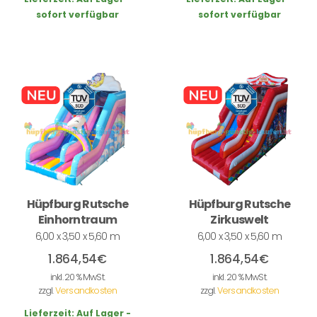
sofort verfügbar
sofort verfügbar
Hüpfburg Rutsche
Hüpfburg Rutsche
Einhorntraum
Zirkuswelt
6,00 x 3,50 x 5,60 m
6,00 x 3,50 x 5,60 m
1.864,54
€
1.864,54
€
inkl. 20 % MwSt.
inkl. 20 % MwSt.
zzgl.
Versandkosten
zzgl.
Versandkosten
Lieferzeit:
Auf Lager -