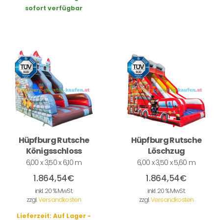
sofort verfügbar
Hüpfburg Rutsche
Hüpfburg Rutsche
Königsschloss
Löschzug
6,00 x 3,50 x 6,10 m
6,00 x 3,50 x 5,60 m
1.864,54
€
1.864,54
€
inkl. 20 % MwSt.
inkl. 20 % MwSt.
zzgl.
Versandkosten
zzgl.
Versandkosten
Lieferzeit:
Auf Lager -