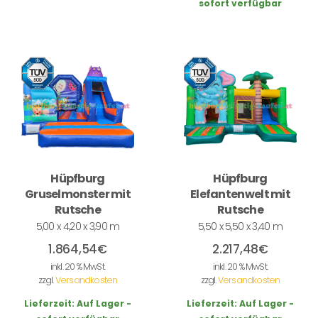
sofort verfügbar
Hüpfburg
Hüpfburg
Gruselmonster mit
Elefantenwelt mit
Rutsche
Rutsche
5,00 x 4,20 x 3,90 m
5,50 x 5,50 x 3,40 m
1.864,54
€
2.217,48
€
inkl. 20 % MwSt.
inkl. 20 % MwSt.
zzgl.
Versandkosten
zzgl.
Versandkosten
Lieferzeit:
Auf Lager -
Lieferzeit:
Auf Lager -