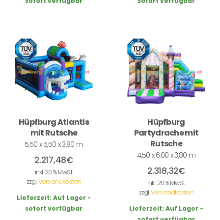
sofort verfügbar
sofort verfügbar
Hüpfburg Atlantis
Hüpfburg
mit Rutsche
Partydrache mit
Rutsche
5,50 x 5,50 x 3,80 m
4,50 x 6,00 x 3,80 m
2.217,48
€
2.318,32
€
inkl. 20 % MwSt.
zzgl.
Versandkosten
inkl. 20 % MwSt.
zzgl.
Versandkosten
Lieferzeit:
Auf Lager -
sofort verfügbar
Lieferzeit:
Auf Lager -
sofort verfügbar