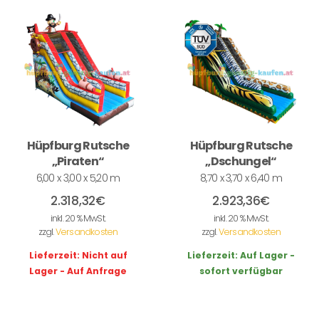
Hüpfburg Rutsche
Hüpfburg Rutsche
„Piraten“
„Dschungel“
6,00 x 3,00 x 5,20 m
8,70 x 3,70 x 6,40 m
2.318,32
€
2.923,36
€
inkl. 20 % MwSt.
inkl. 20 % MwSt.
zzgl.
Versandkosten
zzgl.
Versandkosten
Lieferzeit:
Nicht auf
Lieferzeit:
Auf Lager -
Lager - Auf Anfrage
sofort verfügbar