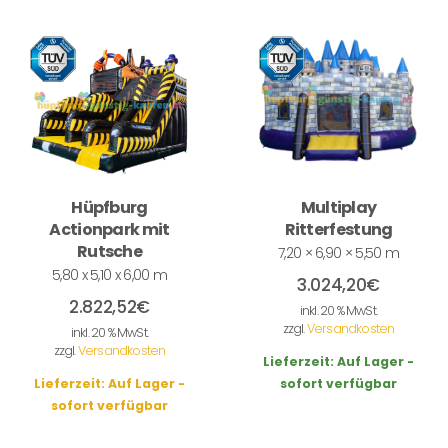
Hüpfburg
Multiplay
Actionpark mit
Ritterfestung
Rutsche
7,20 × 6,90 × 5,50 m
5,80 x 5,10 x 6,00 m
3.024,20
€
2.822,52
€
inkl. 20 % MwSt.
zzgl.
Versandkosten
inkl. 20 % MwSt.
zzgl.
Versandkosten
Lieferzeit:
Auf Lager -
Lieferzeit:
Auf Lager -
sofort verfügbar
sofort verfügbar