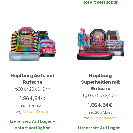
sofort verfügbar
Hüpfburg Auto mit
Hüpfburg
Rutsche
Superhelden mit
Rutsche
5,00 x 4,20 x 3,40 m
5,00 x 4,20 x 3,40 m
1.864,54
€
1.864,54
€
inkl. 20 % MwSt.
zzgl.
Versandkosten
inkl. 20 % MwSt.
zzgl.
Versandkosten
Lieferzeit:
Auf Lager -
sofort verfügbar
Lieferzeit:
Auf Lager -