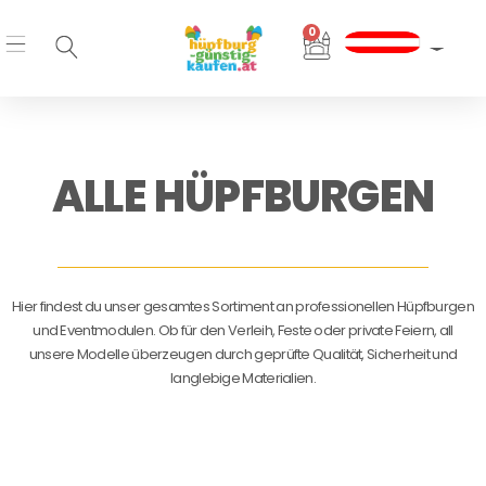
Zum
0
Inhalt
Warenkorb
springen
ALLE HÜPFBURGEN
Hier findest du unser gesamtes Sortiment an professionellen Hüpfburgen
und Eventmodulen. Ob für den Verleih, Feste oder private Feiern, all
unsere Modelle überzeugen durch geprüfte Qualität, Sicherheit und
langlebige Materialien.