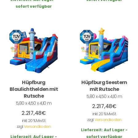
sofort verfügbar
Hüpfburg
Hüpfburg Seestern
Blaulichthelden mit
mit Rutsche
Rutsche
5,80 x 4,50 x 4,10 m
5,80 x 4,50 x 4,10 m
2.217,48
€
2.217,48
€
inkl. 20 % MwSt.
zzgl.
Versandkosten
inkl. 20 % MwSt.
zzgl.
Versandkosten
Lieferzeit:
Auf Lager -
Lieferzeit:
Auf Lager -
sofort verfügbar