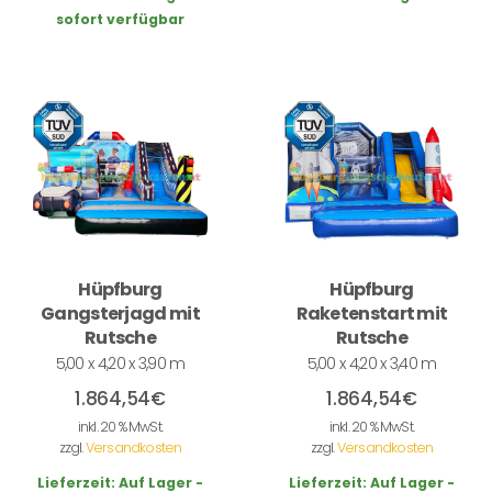
sofort verfügbar
Hüpfburg
Hüpfburg
Gangsterjagd mit
Raketenstart mit
Rutsche
Rutsche
5,00 x 4,20 x 3,90 m
5,00 x 4,20 x 3,40 m
1.864,54
€
1.864,54
€
inkl. 20 % MwSt.
inkl. 20 % MwSt.
zzgl.
Versandkosten
zzgl.
Versandkosten
Lieferzeit:
Auf Lager -
Lieferzeit:
Auf Lager -