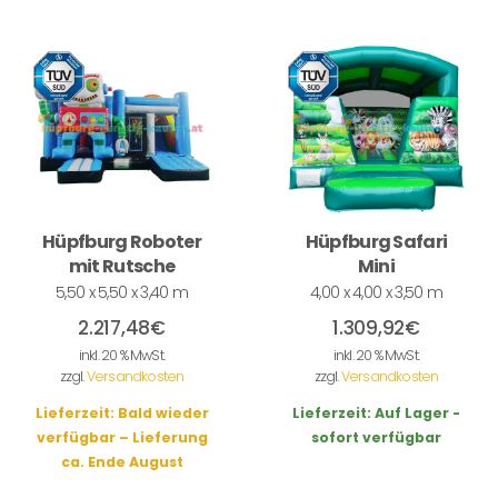
Hüpfburg Roboter
Hüpfburg Safari
mit Rutsche
Mini
5,50 x 5,50 x 3,40 m
4,00 x 4,00 x 3,50 m
2.217,48
€
1.309,92
€
inkl. 20 % MwSt.
inkl. 20 % MwSt.
zzgl.
Versandkosten
zzgl.
Versandkosten
Lieferzeit:
Bald wieder
Lieferzeit:
Auf Lager -
verfügbar – Lieferung
sofort verfügbar
ca. Ende August