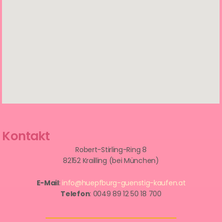
Kontakt
Robert-Stirling-Ring 8
82152 Krailling (bei München)
E-Mail
:
info@huepfburg-guenstig-kaufen.at
Telefon
: 0049 89 12 50 18 700