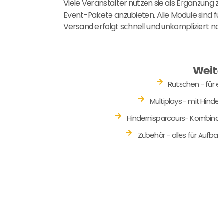
Viele Veranstalter nutzen sie als Ergänzun
Event-Pakete anzubieten. Alle Module sind fü
Versand erfolgt schnell und unkompliziert n
Weit
Rutschen - für
Multiplays - mit Hin
Hindernisparcours- Kombinat
Zubehör - alles für Aufb