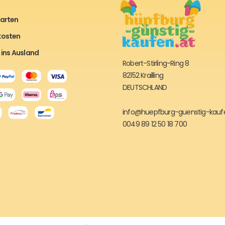
arten
kosten
 ins Ausland
Robert-Stirling-Ring 8
82152 Krailling
DEUTSCHLAND
info@huepfburg-guenstig-kauf
0049 89 12 50 18 700