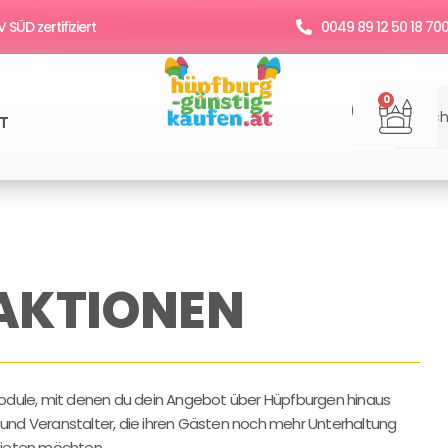
SÜD zertifiziert
0049 89 12 50 18 70
Suche
War
0
T
AKTIONEN
odule, mit denen du dein Angebot über Hüpfburgen hinaus
ne und Veranstalter, die ihren Gästen noch mehr Unterhaltung
ieten möchten.