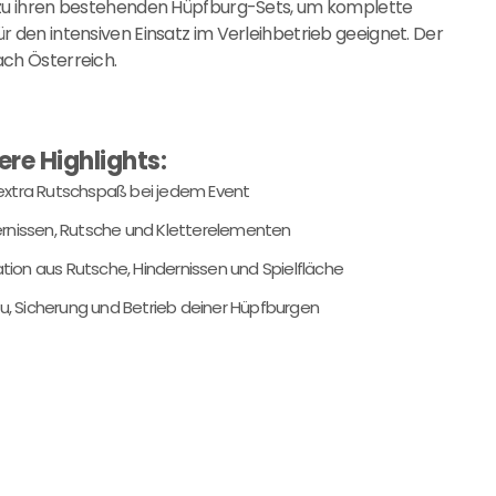
g zu ihren bestehenden Hüpfburg-Sets, um komplette
r den intensiven Einsatz im Verleihbetrieb geeignet. Der
ach Österreich.
ere Highlights:
 extra Rutschspaß bei jedem Event
dernissen, Rutsche und Kletterelementen
ion aus Rutsche, Hindernissen und Spielfläche
au, Sicherung und Betrieb deiner Hüpfburgen