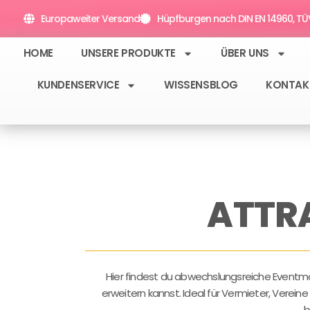
Zum
Europaweiter Versand
Hüpfburgen nach DIN EN 14960, TÜV 
Inhalt
springen
HOME
UNSERE PRODUKTE
ÜBER UNS
KUNDENSERVICE
WISSENSBLOG
KONTAK
ATTR
Hier findest du abwechslungsreiche Eventm
erweitern kannst. Ideal für Vermieter, Verei
b