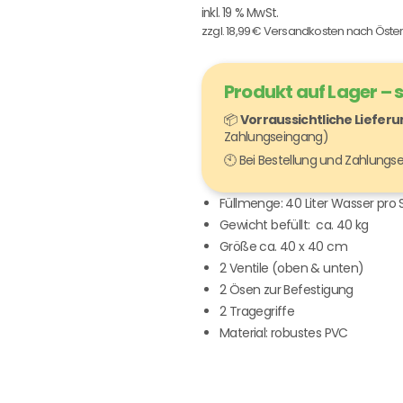
inkl. 19 % MwSt.
zzgl. 18,99 € Versandkosten nach Öster
Produkt auf Lager – 
📦
Vorraussichtliche Liefer
Zahlungseingang)
🕙 Bei Bestellung und Zahlung
Füllmenge: 40 Liter Wasser pro 
Gewicht befüllt: ca. 40 kg
Größe ca. 40 x 40 cm
2 Ventile (oben & unten)
2 Ösen zur Befestigung
2 Tragegriffe
Material: robustes PVC