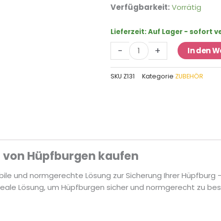
40
Verfügbarkeit:
Vorrätig
kg
Wassersack
Lieferzeit:
Auf Lager - sofort 
zur
-
+
In den 
Hüpfburg
Befestigung
SKU
Z131
Kategorie
ZUBEHÖR
Menge
g von Hüpfburgen kaufen
ile und normgerechte Lösung zur Sicherung Ihrer Hüpfburg 
e ideale Lösung, um Hüpfburgen sicher und normgerecht zu 