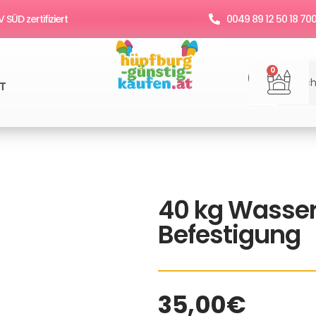
SÜD zertifiziert
0049 89 12 50 18 70
Suche
War
0
T
40 kg Wasser
Befestigung
35,00
€