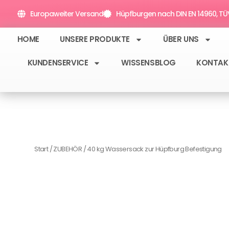
Zum
Europaweiter Versand
Hüpfburgen nach DIN EN 14960, TÜV 
Inhalt
springen
HOME
UNSERE PRODUKTE
ÜBER UNS
KUNDENSERVICE
WISSENSBLOG
KONTAK
Start
/
ZUBEHÖR
/ 40 kg Wassersack zur Hüpfburg Befestigung