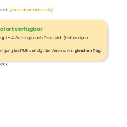
reich (
Versandkostenübersicht
)
sofort verfügbar
ung
: 1 – 4 Werktage nach Österreich (bei heutigem
seingang
bis 11 Uhr
, erfolgt der Versand am
gleichen Tag
!
Sack