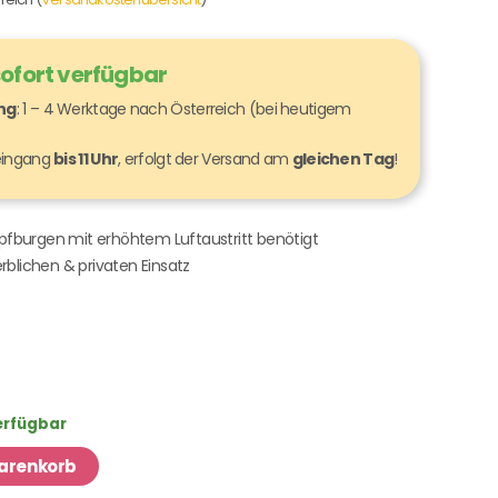
sofort verfügbar
ung
: 1 – 4 Werktage nach Österreich (bei heutigem
seingang
bis 11 Uhr
, erfolgt der Versand am
gleichen Tag
!
üpfburgen mit erhöhtem Luftaustritt benötigt
blichen & privaten Einsatz
verfügbar
Warenkorb