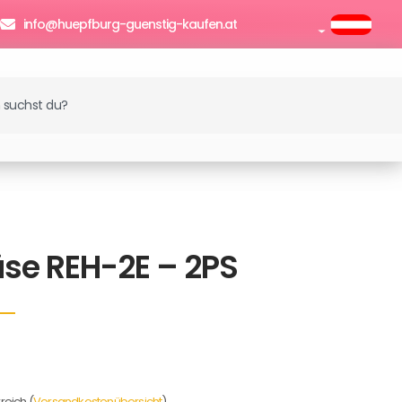
0
info@huepfburg-guenstig-kaufen.at
enkorb
se REH-2E – 2PS
reich (
Versandkostenübersicht
)