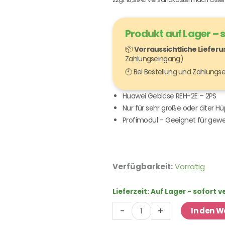
Produkt auf Lager – 
📦
Vorraussichtliche Liefer
Zahlungseingang)
🕙 Bei Bestellung und Zahlung
Huawei Gebläse REH-2E – 2PS
Nur für sehr große oder älter H
Profimodul – Geeignet für gewer
Huawei
Verfügbarkeit:
Vorrätig
Gebläse
REH-
Lieferzeit:
Auf Lager - sofort 
2E
-
+
In den 
-