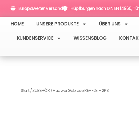
Zum
Europaweiter Versand
Hüpfburgen nach DIN EN 14960, TÜV 
Inhalt
springen
HOME
UNSERE PRODUKTE
ÜBER UNS
KUNDENSERVICE
WISSENSBLOG
KONTAK
Start
/
ZUBEHÖR
/ Huawei Gebläse REH-2E – 2PS