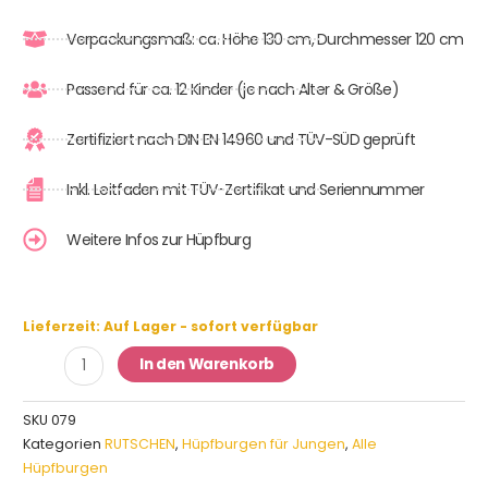
Verpackungsmaß: ca. Höhe 130 cm, Durchmesser 120 cm
Passend für ca. 12 Kinder (je nach Alter & Größe)
Zertifiziert nach DIN EN 14960 und TÜV-SÜD geprüft
Inkl. Leitfaden mit TÜV-Zertifikat und Seriennummer
Weitere Infos zur Hüpfburg
Hüpfburg
Lieferzeit:
Auf Lager - sofort verfügbar
Actionpark
In den Warenkorb
mit
Rutsche
SKU
079
Menge
Kategorien
RUTSCHEN
,
Hüpfburgen für Jungen
,
Alle
Hüpfburgen