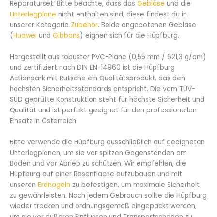
Reparaturset. Bitte beachte, dass das
Gebläse
und die
Unterlegplane
nicht enthalten sind, diese findest du in
unserer Kategorie
Zubehör
. Beide angebotenen Gebläse
(
Huawei
und
Gibbons
) eignen sich für die Hüpfburg.
Hergestellt aus robuster PVC-Plane (0,55 mm / 621,3 g/qm)
und zertifiziert nach DIN EN-14960 ist die Hüpfburg
Actionpark mit Rutsche ein Qualitätsprodukt, das den
höchsten Sicherheitsstandards entspricht. Die vom TÜV-
SÜD geprüfte Konstruktion steht für höchste Sicherheit und
Qualität und ist perfekt geeignet für den professionellen
Einsatz in Österreich.
Bitte verwende die Hüpfburg ausschließlich auf geeigneten
Unterlegplanen, um sie vor spitzen Gegenständen am
Boden und vor Abrieb zu schützen. Wir empfehlen, die
Hüpfburg auf einer Rasenfläche aufzubauen und mit
unseren
Erdnägeln
zu befestigen, um maximale Sicherheit
zu gewährleisten. Nach jedem Gebrauch sollte die Hüpfburg
wieder trocken und ordnungsgemäß eingepackt werden,
um sie vor äußeren Einflüssen und Transportschäden zu