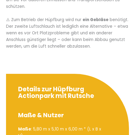
schützen.
⚠️ Zum Betrieb der Hüpfburg wird nur
ein Gebläse
benötigt.
Der zweite Luftschlauch ist lediglich eine Alternative – etwa
wenn es vor Ort Platzprobleme gibt und ein anderer
Anschluss günstiger liegt – oder kann beim Abbau genutzt
werden, um die Luft schneller abzulassen.
Details zur Hüpfburg
Actionpark mit Rutsche
Maße & Nutzer
Maße
: 5,80 m x 5,10 m x 6,00 m * (L x B x