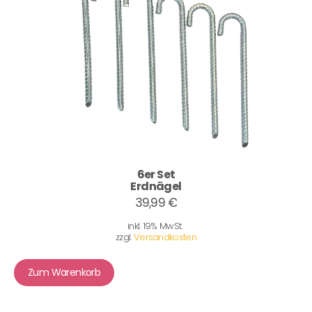
6er Set
Erdnägel
39,99 €
inkl. 19% MwSt.
zzgl.
Versandkosten
Zum Warenkorb