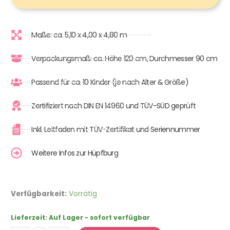
Maße: ca. 5,10 x 4,00 x 4,80 m
Verpackungsmaß: ca. Höhe 120 cm, Durchmesser 90 cm
Passend für ca. 10 Kinder (je nach Alter & Größe)
Zertifiziert nach DIN EN 14960 und TÜV-SÜD geprüft
Inkl. Leitfaden mit TÜV-Zertifikat und Seriennummer
Weitere Infos zur Hüpfburg
Hüpfburg
Verfügbarkeit:
Vorrätig
Hochzeit
-
Lieferzeit:
Auf Lager - sofort verfügbar
groß