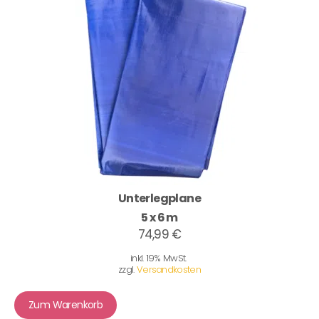
Unterlegplane
5 x 6 m
74,99 €
inkl. 19% MwSt.
zzgl.
Versandkosten
Zum Warenkorb