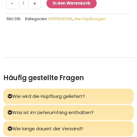
-
+
In den Warenkorb
Menge
SKU
016
Kategorien
HÜPFBURGEN
,
Alle Hüpfburgen
Häufig gestellte Fragen
Wie wird die Hüpfburg geliefert?
Was ist im Lieferumfang enthalten?
Wie lange dauert der Versand?