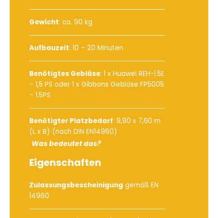
Gewicht
: ca. 90 kg
Aufbauzeit
: 10 – 20 Minuten
Benötigtes Gebläse
:
1 x Huawei REH-1.5E
– 1,5 PS
oder
1 x Gibbons Gebläse FP5005
– 1.5PS
Benötigter Platzbedarf
: 9,90 x 7,60 m
(L x B) (nach DIN EN14960)
Was bedeutet das?
Eigenschaften
Zulassungsbescheinigung
gemäß EN
14960