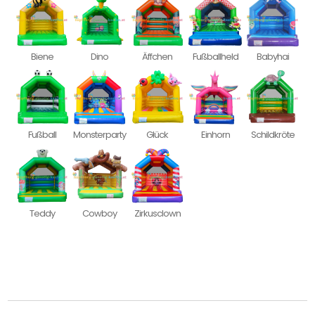
Biene
Dino
Äffchen
Fußballheld
Babyhai
Fußball
Monsterparty
Glück
Einhorn
Schildkröte
Teddy
Cowboy
Zirkusclown