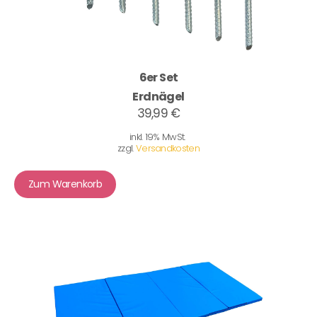
6er Set
Erdnägel
39,99 €
inkl. 19% MwSt.
zzgl.
Versandkosten
Zum Warenkorb