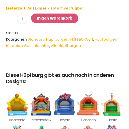
Hüpfburg
Lieferzeit:
Auf Lager - sofort verfügbar
Monsterparty
In den Warenkorb
Menge
SKU
113
Kategorien
Standard Hüpfburgen
,
HÜPFBURGEN
,
Hüpfburgen
für beide Geschlechter
,
Alle Hüpfburgen
Diese Hüpfburg gibt es auch noch in anderen
Designs:
Badeente
Piratenspaß
Bayern
Häschen
Giraffe