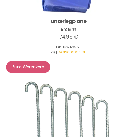
Unterlegplane
5 x 6 m
74,99 €
inkl. 19% MwSt.
zzgl.
Versandkosten
Zum Warenkorb