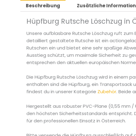
Beschreibung
Zusätzliche Informatio
Hüpfburg Rutsche Löschzug in Ö
Unsere aufblasbare Rutsche Löschzug ruft zum E
detailliert gestaltete Rutsche ist ein actionge
Rutschen ein und bietet eine sehr spaßige Abwec
Ausstieg schützt, um maximale Sicherheit zu gew
entsprechen den aktuellen europäischen Normen
Die Hüpfburg Rutsche Löschzug wird in einem pa
enthalten sind die Hüpfburg, ein Transportsack 
findest du in unserer Kategorie
Zubehör
. Beide
Hergestellt aus robuster PVC-Plane (0,55 mm / 6
den höchsten Sicherheitsstandards entspricht. D
für den professionellen Einsatz in Österreich.
Bitte verwende die Hüpfburg ausschließlich auf