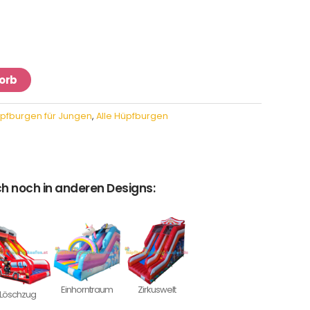
orb
pfburgen für Jungen
,
Alle Hüpfburgen
h noch in anderen Designs:
Einhorntraum
Zirkuswelt
Löschzug