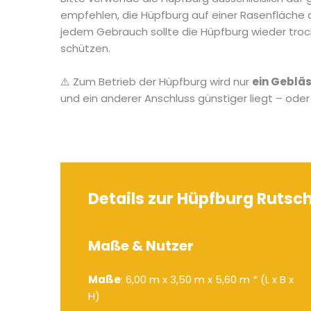
empfehlen, die Hüpfburg auf einer Rasenfläche
jedem Gebrauch sollte die Hüpfburg wieder tro
schützen.
⚠️ Zum Betrieb der Hüpfburg wird nur
ein Geblä
und ein anderer Anschluss günstiger liegt – ode
Details zur Hüpfburg Rutsc
Maße & Nutzer
Maße
: 6,00 m x 3,50 m x 5,60 m * (L x B x
H)