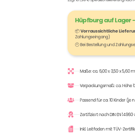
Hüpfburg auf Lager –
📦
Vorraussichtliche Liefer
Zahlungseingang)
🕙 Bei Bestellung und Zahlung
Maße: ca. 6,00 x 3,50 x 5,60 
Verpackungsmaß: ca. Höhe 
Passend für ca. 10 Kinder (je
Zertifiziert nach DIN EN 1496
Inkl. Leitfaden mit TÜV-Zert