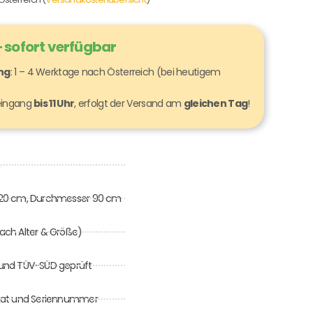
 sofort verfügbar
ung
: 1 – 4 Werktage nach Österreich (bei heutigem
seingang
bis 11 Uhr
, erfolgt der Versand am
gleichen Tag
!
m
120 cm, Durchmesser 90 cm
 nach Alter & Größe)
0 und TÜV-SÜD geprüft
ifikat und Seriennummer