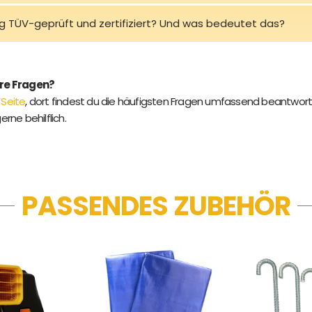
rg TÜV-geprüft und zertifiziert? Und was bedeutet das?
ere Fragen?
 Seite
, dort findest du die häufigsten Fragen umfassend beantwort
gerne behilflich.
PASSENDES ZUBEHÖR