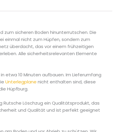
d zum sicheren Boden hinunterrutschen. Die
abei einmal nicht zum Hüpfen, sondern zum
netz überdacht, das vor einem frühzeitigen
erleben. Alle sicherheitsrelevanten Elemente
 in etwa 10 Minuten aufbauen. Im Lieferumfang
die
Unterlegplane
nicht enthalten sind, diese
 die Hüpfburg.
rg Rutsche Löschzug ein Qualitätsprodukt, das
herheit und Qualität und ist perfekt geeignet
en am Boden und vor Abrieb zu schützen. Wir