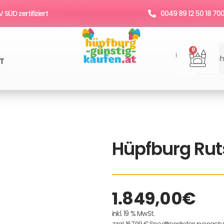
SÜD zertifiziert
0049 89 12 50 18 70
Suche
War
0
T
Hüpfburg Rut
1.849,00
€
inkl. 19 % MwSt.
zzgl. 167,99 € Speditionslieferung nach 