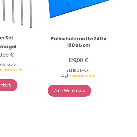
er Set
Fallschutzmatte 240 x
120 x 5 cm
dnägel
9,99 €
129,00 €
. 19% MwSt.
rsandkosten
inkl. 19% MwSt.
zzgl.
Versandkosten
nkorb
Zum Warenkorb