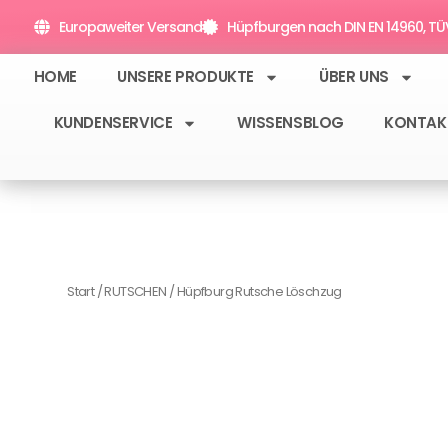
Zum
Europaweiter Versand
Hüpfburgen nach DIN EN 14960, TÜV 
Inhalt
springen
HOME
UNSERE PRODUKTE
ÜBER UNS
KUNDENSERVICE
WISSENSBLOG
KONTAK
Start
/
RUTSCHEN
/ Hüpfburg Rutsche Löschzug