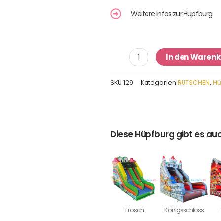
Weitere Infos zur Hüpfburg
Hüpfburg
In den Warenk
Rutsche
Löschzug
SKU
129
Kategorien
RUTSCHEN
,
Hü
Menge
Diese Hüpfburg gibt es auc
Frosch
Königsschloss