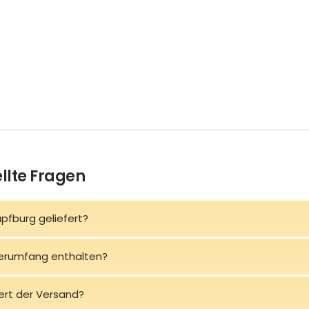
llte Fragen
üpfburg geliefert?
ferumfang enthalten?
ert der Versand?