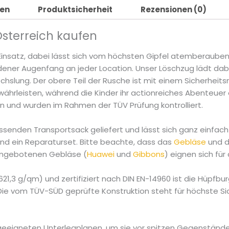
nen
Produktsicherheit
Rezensionen (0)
sterreich kaufen
insatz, dabei lässt sich vom höchsten Gipfel atemberauben
ladener Augenfang an jeder Location. Unser Löschzug lädt d
hslung. Der obere Teil der Rusche ist mit einem Sicherheits
ährleisten, während die Kinder ihr actionreiches Abenteuer 
 und wurden im Rahmen der TÜV Prüfung kontrolliert.
ssenden Transportsack geliefert und lässt sich ganz einfach
und ein Reparaturset. Bitte beachte, dass das
Gebläse
und 
 angebotenen Gebläse (
Huawei
und
Gibbons
) eignen sich für
21,3 g/qm) und zertifiziert nach DIN EN-14960 ist die Hüpfbu
ie vom TÜV-SÜD geprüfte Konstruktion steht für höchste Sic
 geeigneten Unterlegplanen, um sie vor spitzen Gegenständ