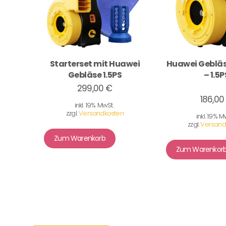
Starterset mit Huawei
Huawei Gebläs
Gebläse 1.5PS
– 1.5P
299,00 €
186,00
inkl. 19% MwSt.
zzgl.
Versandkosten
inkl. 19% M
zzgl.
Versand
Zum Warenkorb
Zum Warenkor