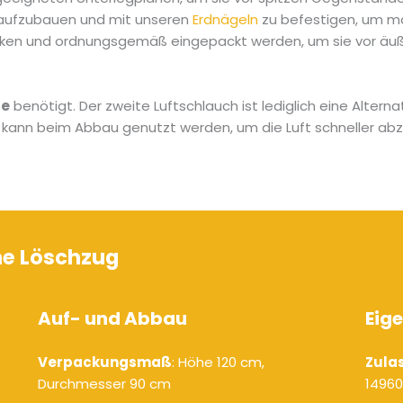
 aufzubauen und mit unseren
Erdnägeln
zu befestigen, um ma
cken und ordnungsgemäß eingepackt werden, um sie vor äuß
se
benötigt. Der zweite Luftschlauch ist lediglich eine Alter
r kann beim Abbau genutzt werden, um die Luft schneller abz
he Löschzug
Auf- und Abbau
Eig
Verpackungsmaß
: Höhe 120 cm,
Zula
Durchmesser 90 cm
14960