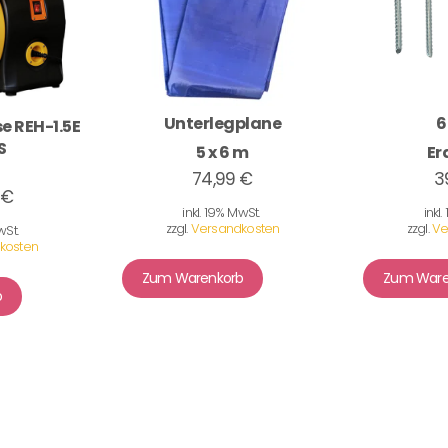
Unterlegplane
6
e REH-1.5E
S
5 x 6 m
Er
74,99 €
3
 €
inkl. 19% MwSt.
inkl
zzgl.
Versandkosten
zzgl.
Ve
wSt.
kosten
Zum Warenkorb
Zum Ware
b