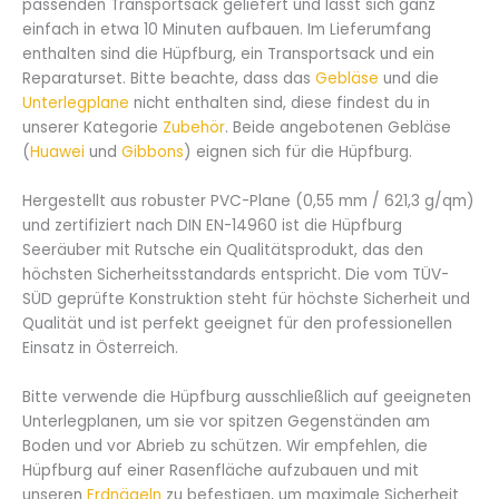
passenden Transportsack geliefert und lässt sich ganz
einfach in etwa 10 Minuten aufbauen. Im Lieferumfang
enthalten sind die Hüpfburg, ein Transportsack und ein
Reparaturset. Bitte beachte, dass das
Gebläse
und die
Unterlegplane
nicht enthalten sind, diese findest du in
unserer Kategorie
Zubehör
. Beide angebotenen Gebläse
(
Huawei
und
Gibbons
) eignen sich für die Hüpfburg.
Hergestellt aus robuster PVC-Plane (0,55 mm / 621,3 g/qm)
und zertifiziert nach DIN EN-14960 ist die Hüpfburg
Seeräuber mit Rutsche ein Qualitätsprodukt, das den
höchsten Sicherheitsstandards entspricht. Die vom TÜV-
SÜD geprüfte Konstruktion steht für höchste Sicherheit und
Qualität und ist perfekt geeignet für den professionellen
Einsatz in Österreich.
Bitte verwende die Hüpfburg ausschließlich auf geeigneten
Unterlegplanen, um sie vor spitzen Gegenständen am
Boden und vor Abrieb zu schützen. Wir empfehlen, die
Hüpfburg auf einer Rasenfläche aufzubauen und mit
unseren
Erdnägeln
zu befestigen, um maximale Sicherheit