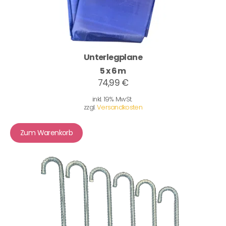
Unterlegplane
5 x 6 m
74,99 €
inkl. 19% MwSt.
zzgl.
Versandkosten
Zum Warenkorb