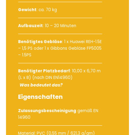
Gewicht
: ca. 70 kg
Aufbauzeit
: 10 – 20 Minuten
Benötigtes Gebläse
:
1 x Huawei REH-1.5E
– 1,5 PS
oder
1 x Gibbons Gebläse FP5005
– 1.5PS
Benötigter Platzbedarf
: 10,00 x 6,70 m
(L x B) (nach DIN EN14960)
Was bedeutet das?
Eigenschaften
Zulassungsbescheinigung
gemäß EN
14960
Material: PVC (0,55 mm / 621,3 g/qm)