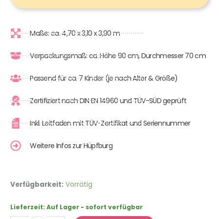
Maße: ca. 4,70 x 3,10 x 3,90 m
Verpackungsmaß: ca. Höhe 90 cm, Durchmesser 70 cm
Passend für ca. 7 Kinder (je nach Alter & Größe)
Zertifiziert nach DIN EN 14960 und TÜV-SÜD geprüft
Inkl. Leitfaden mit TÜV-Zertifikat und Seriennummer
Weitere Infos zur Hüpfburg
Hüpfburg
Verfügbarkeit:
Vorrätig
Seeräuber
mit
Lieferzeit:
Auf Lager - sofort verfügbar
Rutsche