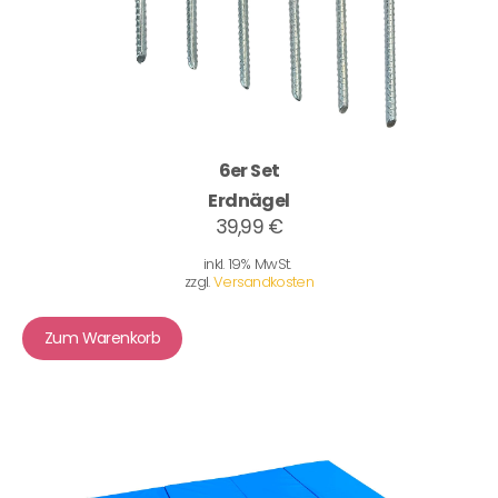
6er Set
Erdnägel
39,99 €
inkl. 19% MwSt.
zzgl.
Versandkosten
Zum Warenkorb