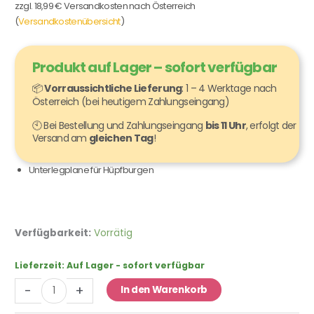
zzgl. 18,99 € Versandkosten nach Österreich
(
Versandkostenübersicht
)
Produkt auf Lager – sofort verfügbar
📦
Vorraussichtliche Lieferung
: 1 – 4 Werktage nach
Österreich (bei heutigem Zahlungseingang)
🕙 Bei Bestellung und Zahlungseingang
bis 11 Uhr
, erfolgt der
Versand am
gleichen Tag
!
Unterlegplane für Hüpfburgen
Unterlegplane
Verfügbarkeit:
Vorrätig
5
x
Lieferzeit:
Auf Lager - sofort verfügbar
6
-
+
In den Warenkorb
Meter
-