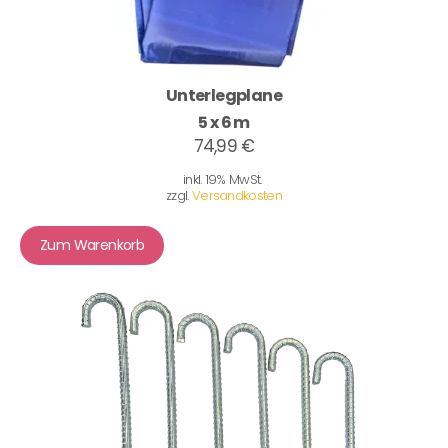
Unterlegplane
5 x 6 m
74,99 €
inkl. 19% MwSt.
zzgl.
Versandkosten
Zum Warenkorb