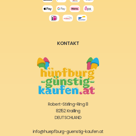
KONTAKT
Robert-Stirling-Ring 8
82152 Krailling
DEUTSCHLAND
info@huepfburg-guenstig-kaufen.at