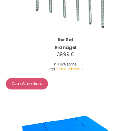
6er Set
Erdnägel
39,99 €
inkl. 19% MwSt.
zzgl.
Versandkosten
Zum Warenkorb