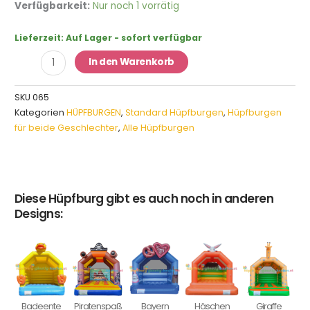
Hüpfburg
Verfügbarkeit:
Nur noch 1 vorrätig
Badeente
Menge
Lieferzeit:
Auf Lager - sofort verfügbar
In den Warenkorb
SKU
065
Kategorien
HÜPFBURGEN
,
Standard Hüpfburgen
,
Hüpfburgen
für beide Geschlechter
,
Alle Hüpfburgen
Diese Hüpfburg gibt es auch noch in anderen
Designs:
Badeente
Piratenspaß
Bayern
Häschen
Giraffe