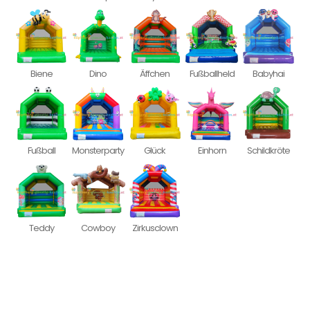
Biene
Dino
Äffchen
Fußballheld
Babyhai
Fußball
Monsterparty
Glück
Einhorn
Schildkröte
Teddy
Cowboy
Zirkusclown