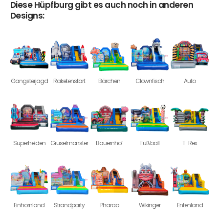
Diese Hüpfburg gibt es auch noch in anderen
Designs:
Gangsterjagd
Raketenstart
Bärchen
Clownfisch
Auto
Superhelden
Gruselmonster
Bauernhof
Fußball
T-Rex
Einhornland
Strandparty
Pharao
Wikinger
Entenland