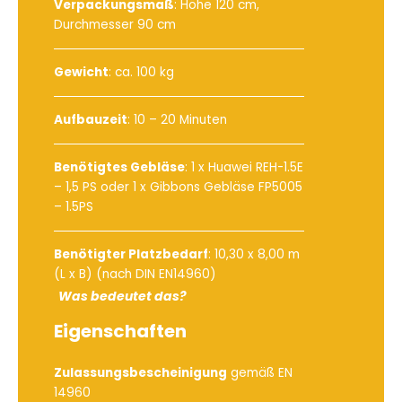
Verpackungsmaß
: Höhe 120 cm,
Durchmesser 90 cm
Gewicht
: ca. 100 kg
Aufbauzeit
: 10 – 20 Minuten
Benötigtes Gebläse
:
1 x Huawei REH-1.5E
– 1,5 PS
oder
1 x Gibbons Gebläse FP5005
– 1.5PS
Benötigter Platzbedarf
: 10,30 x 8,00 m
(L x B) (nach DIN EN14960)
Was bedeutet das?
Eigenschaften
Zulassungsbescheinigung
gemäß EN
14960