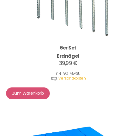
6er Set
Erdnägel
39,99 €
inkl. 19% MwSt.
zzgl.
Versandkosten
Zum Warenkorb