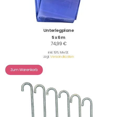
Unterlegplane
5 x 6 m
74,99 €
inkl. 19% MwSt.
zzgl.
Versandkosten
Zum Warenkorb