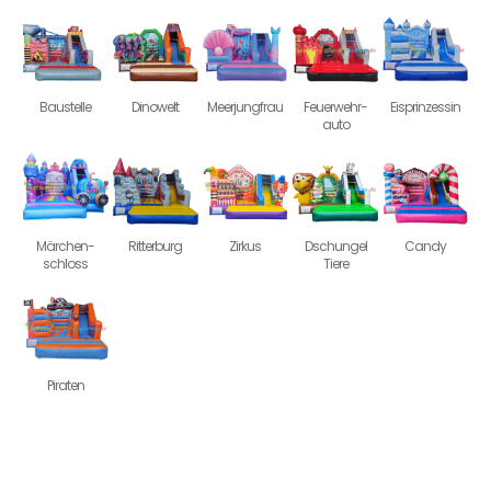
Baustelle
Dinowelt
Meerjungfrau
Feuerwehr-
Eisprinzessin
auto
Märchen-
Ritterburg
Zirkus
Dschungel
Candy
schloss
Tiere
Piraten