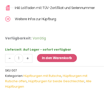
Inkl. Leitfaden mit TÜV-Zertifikat und Seriennummer
Weitere Infos zur Hüpfburg
Hüpfburg
Verfügbarkeit:
Vorrätig
Dschungel
Tiere
Lieferzeit:
Auf Lager - sofort verfügbar
mit
-
+
In den Warenkorb
Rutsche
Menge
SKU
007
Kategorien
Hüpfburgen mit Rutsche
,
Hüpfburgen mit
Rutsche offen
,
Hüpfburgen für beide Geschlechter
,
Alle
Hüpfburgen