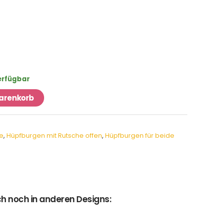
verfügbar
Warenkorb
e
,
Hüpfburgen mit Rutsche offen
,
Hüpfburgen für beide
h noch in anderen Designs: