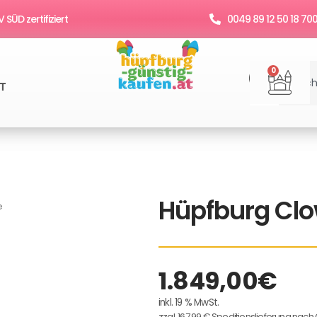
SÜD zertifiziert
0049 89 12 50 18 70
Suche
War
0
T
Hüpfburg Clo
e
1.849,00
€
inkl. 19 % MwSt.
zzgl. 167,99 € Speditionslieferung nach 