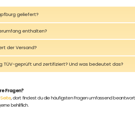
üpfburg geliefert?
ferumfang enthalten?
ert der Versand?
rg TÜV-geprüft und zertifiziert? Und was bedeutet das?
ere Fragen?
 Seite
, dort findest du die häufigsten Fragen umfassend beantwort
gerne behilflich.