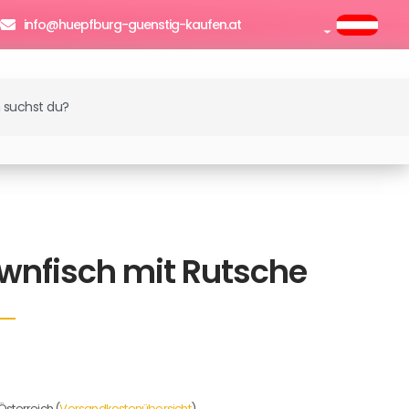
0
info@huepfburg-guenstig-kaufen.at
enkorb
wnfisch mit Rutsche
Österreich (
Versandkostenübersicht
)