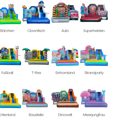
Bärchen
Clownfisch
Auto
Superhelden
Fußball
T-Rex
Einhornland
Strandparty
Entenland
Baustelle
Dinowelt
Meerjungfrau