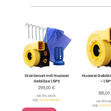
Starterset mit Huawei
Huawei Gebläs
Gebläse 1.5PS
– 1.5P
299,00 €
186,00
inkl. 19% MwSt.
zzgl.
Versandkosten
inkl. 19% M
zzgl.
Versand