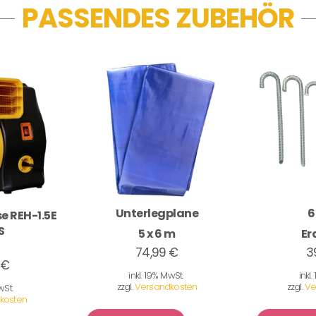
PASSENDES ZUBEHÖR
Unterlegplane
6
e REH-1.5E
S
5 x 6 m
Er
74,99 €
3
 €
inkl. 19% MwSt.
inkl
zzgl.
Versandkosten
zzgl.
Ve
wSt.
kosten