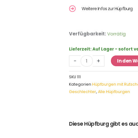
Weitere Infos zur Hüpfburg
Hüpfburg
Verfügbarkeit:
Vorrätig
Clownfisch
mit
Lieferzeit:
Auf Lager - sofort 
Rutsche
-
+
In den 
Menge
SKU
111
Kategorien
Hüpfburgen mit Rutsch
Geschlechter
,
Alle Hüpfburgen
Diese Hüpfburg gibt es auc