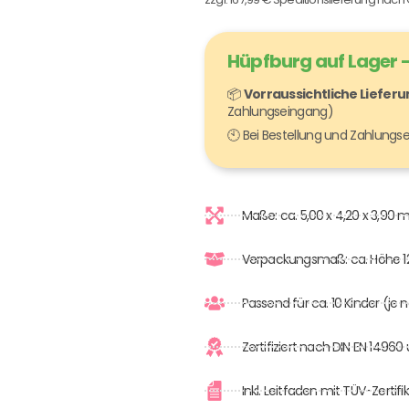
Hüpfburg auf Lager –
📦
Vorraussichtliche Liefer
Zahlungseingang)
🕙 Bei Bestellung und Zahlung
Maße: ca. 5,00 x 4,20 x 3,90 
Verpackungsmaß: ca. Höhe 
Passend für ca. 10 Kinder (je
Zertifiziert nach DIN EN 1496
Inkl. Leitfaden mit TÜV-Zert