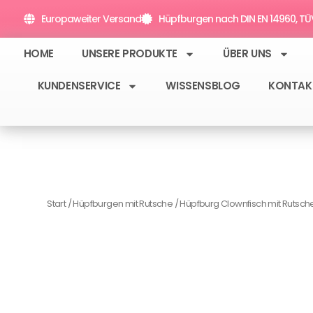
Zum
Europaweiter Versand
Hüpfburgen nach DIN EN 14960, TÜV 
Inhalt
springen
HOME
UNSERE PRODUKTE
ÜBER UNS
KUNDENSERVICE
WISSENSBLOG
KONTAK
Start
/
Hüpfburgen mit Rutsche
/ Hüpfburg Clownfisch mit Rutsch