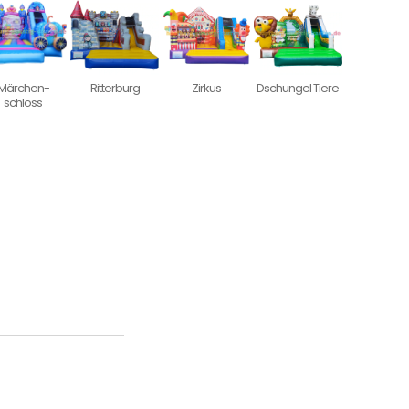
Märchen-
Ritterburg
Zirkus
Dschungel Tiere
schloss