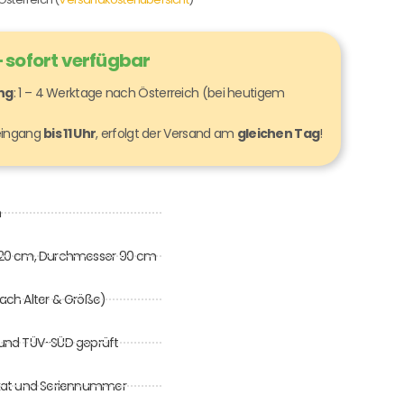
 sofort verfügbar
ung
: 1 – 4 Werktage nach Österreich (bei heutigem
seingang
bis 11 Uhr
, erfolgt der Versand am
gleichen Tag
!
m
120 cm, Durchmesser 90 cm
 nach Alter & Größe)
0 und TÜV-SÜD geprüft
ifikat und Seriennummer