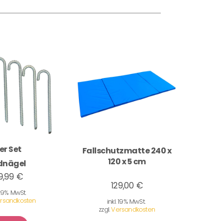
er Set
Fallschutzmatte 240 x
120 x 5 cm
dnägel
9,99 €
129,00 €
. 19% MwSt.
rsandkosten
inkl. 19% MwSt.
zzgl.
Versandkosten