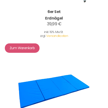
6er Set
Erdnägel
39,99 €
inkl. 19% MwSt.
zzgl.
Versandkosten
Zum Warenkorb