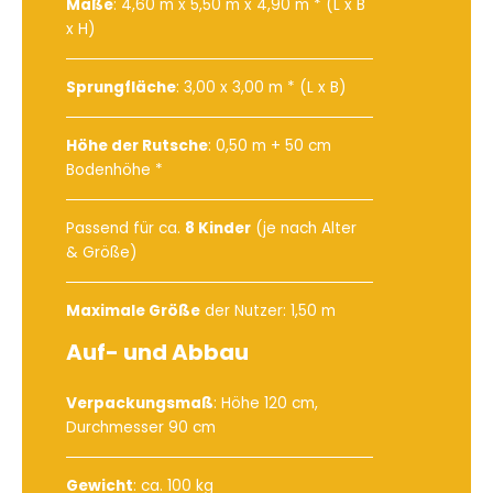
Maße
: 4,60 m x 5,50 m x 4,90 m * (L x B
x H)
Sprungfläche
: 3,00 x 3,00 m * (L x B)
Höhe der Rutsche
: 0,50 m + 50 cm
Bodenhöhe *
Passend für ca.
8 Kinder
(je nach Alter
& Größe)
Maximale Größe
der Nutzer: 1,50 m
Auf- und Abbau
Verpackungsmaß
: Höhe 120 cm,
Durchmesser 90 cm
Gewicht
: ca. 100 kg