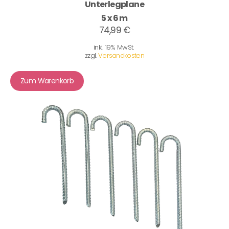
Unterlegplane
5 x 6 m
74,99 €
inkl. 19% MwSt.
zzgl.
Versandkosten
Zum Warenkorb