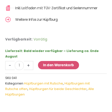
Inkl. Leitfaden mit TÜV-Zertifikat und Seriennummer
Weitere Infos zur Hüpfburg
Hüpfburg
Verfügbarkeit:
Vorrätig
Kuh
mit
Lieferzeit:
Bald wieder verfügbar – Lieferung ca. Ende
Rutsche
August
Menge
-
+
In den Warenkorb
SKU
041
Kategorien
Hüpfburgen mit Rutsche
,
Hüpfburgen mit
Rutsche offen
,
Hüpfburgen für beide Geschlechter
,
Alle
Hüpfburgen