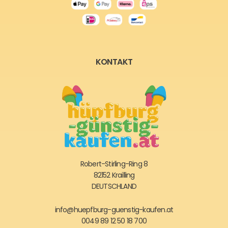
KONTAKT
Robert-Stirling-Ring 8
82152 Krailling
DEUTSCHLAND
info@huepfburg-guenstig-kaufen.at
0049 89 12 50 18 700