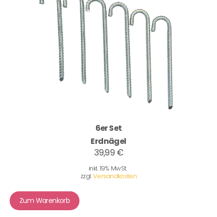
6er Set
Erdnägel
39,99 €
inkl. 19% MwSt.
zzgl.
Versandkosten
Zum Warenkorb