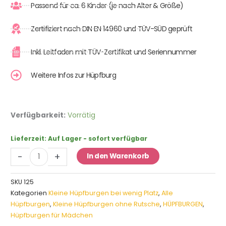
Passend für ca. 6 Kinder (je nach Alter & Größe)
Zertifiziert nach DIN EN 14960 und TÜV-SÜD geprüft
Inkl. Leitfaden mit TÜV-Zertifikat und Seriennummer
Weitere Infos zur Hüpfburg
Hüpfburg
Verfügbarkeit:
Vorrätig
Märchen
Mini
Lieferzeit:
Auf Lager - sofort verfügbar
Menge
-
+
In den Warenkorb
SKU
125
Kategorien
Kleine Hüpfburgen bei wenig Platz
,
Alle
Hüpfburgen
,
Kleine Hüpfburgen ohne Rutsche
,
HÜPFBURGEN
,
Hüpfburgen für Mädchen