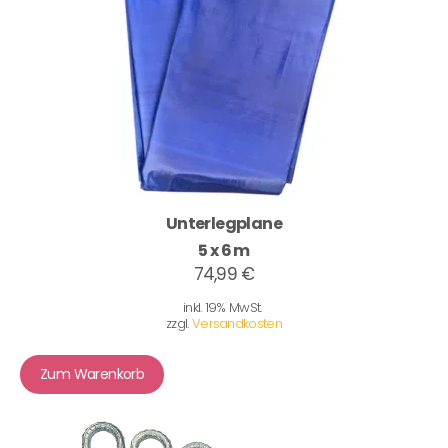
Unterlegplane
5 x 6 m
74,99 €
inkl. 19% MwSt.
zzgl.
Versandkosten
Zum Warenkorb