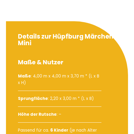
Details zur Hüpfburg Märchen
Mini
Maße & Nutzer
Maße
: 4,00 m x 4,00 m x 3,70 m * (L x B
x H)
Sprungfläche
: 2,20 x 3,00 m * (L x B)
Höhe der Rutsche
: –
Passend für ca.
6 Kinder
(je nach Alter