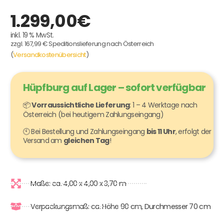
1.299,00
€
inkl. 19 % MwSt.
zzgl. 167,99 € Speditionslieferung nach Österreich
(
Versandkostenübersicht
)
Hüpfburg auf Lager – sofort verfügbar
📦
Vorraussichtliche Lieferung
: 1 – 4 Werktage nach
Österreich (bei heutigem Zahlungseingang)
🕙 Bei Bestellung und Zahlungseingang
bis 11 Uhr
, erfolgt der
Versand am
gleichen Tag
!
Maße: ca. 4,00 x 4,00 x 3,70 m
Verpackungsmaß: ca. Höhe 90 cm, Durchmesser 70 cm