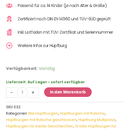
Passend für ca. 14 Kinder (je nach Alter & Größe)
Zertifiziert nach DIN EN 14960 und TÜV-SÜD geprüft
Inkl. Leitfaden mit TÜV-Zertifikat und Seriennummer
Weitere Infos zur Hüpfburg
Multiplay
Verfügbarkeit:
Vorrätig
Zirkus
Menge
Lieferzeit:
Auf Lager - sofort verfügbar
-
+
In den Warenkorb
SKU
032
Kategorien
Alle Hüpfburgen
,
Hüpfburgen mit Rutsche
,
Hüpfburgen mit Rutsche geschlossen
,
Hüpfburg Multiplays
,
Hüpfburgen für beide Geschlechter
,
Große Hüpfburgen für