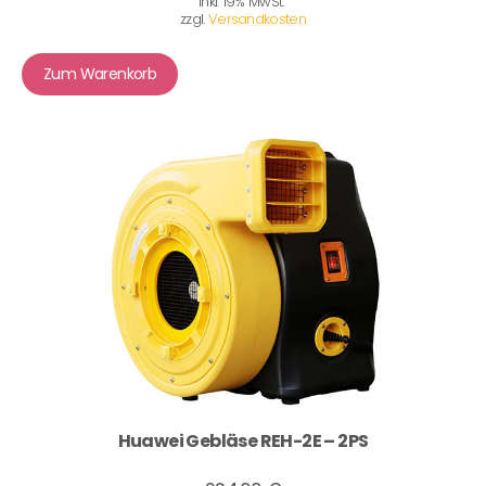
inkl. 19% MwSt.
zzgl.
Versandkosten
Zum Warenkorb
Huawei Gebläse REH-2E – 2PS