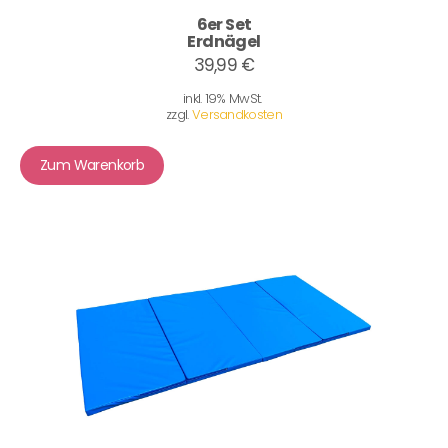
6er Set
Erdnägel
39,99 €
inkl. 19% MwSt.
zzgl.
Versandkosten
Zum Warenkorb