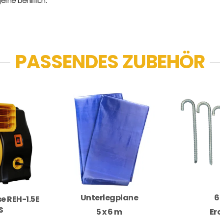
gerne behilflich.
PASSENDES ZUBEHÖR
Unterlegplane
6
e REH-1.5E
S
5 x 6 m
Er