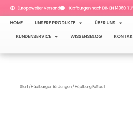
Zum
Europaweiter Versand
Hüpfburgen nach DIN EN 14960, TÜV 
Inhalt
springen
HOME
UNSERE PRODUKTE
ÜBER UNS
KUNDENSERVICE
WISSENSBLOG
KONTAK
Start
/
Hüpfburgen für Jungen
/ Hüpfburg Fußball