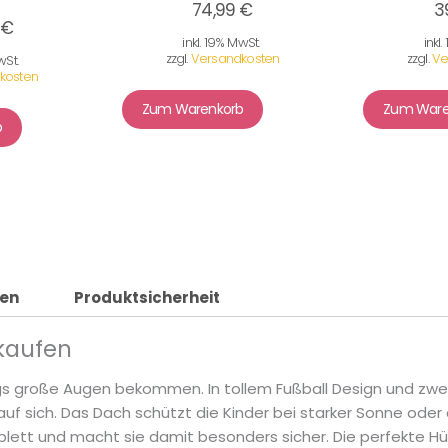
74,99 €
3
 €
inkl. 19% MwSt.
inkl
zzgl.
Versandkosten
zzgl.
Ve
wSt.
kosten
Zum Warenkorb
Zum Ware
b
nen
Produktsicherheit
 kaufen
gs große Augen bekommen. In tollem Fußball Design und zwei
auf sich. Das Dach schützt die Kinder bei starker Sonne oder
ett und macht sie damit besonders sicher. Die perfekte Hüpf