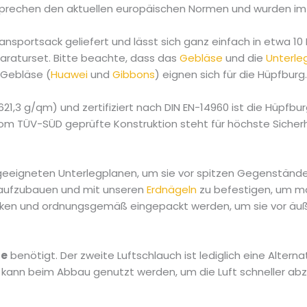
tsprechen den aktuellen europäischen Normen und wurden im 
ansportsack geliefert und lässt sich ganz einfach in etwa 1
paraturset. Bitte beachte, dass das
Gebläse
und die
Unterle
 Gebläse (
Huawei
und
Gibbons
) eignen sich für die Hüpfburg
1,3 g/qm) und zertifiziert nach DIN EN-14960 ist die Hüpfbur
om TÜV-SÜD geprüfte Konstruktion steht für höchste Sicherhe
 geeigneten Unterlegplanen, um sie vor spitzen Gegenständ
 aufzubauen und mit unseren
Erdnägeln
zu befestigen, um ma
cken und ordnungsgemäß eingepackt werden, um sie vor äuß
se
benötigt. Der zweite Luftschlauch ist lediglich eine Alter
r kann beim Abbau genutzt werden, um die Luft schneller abz