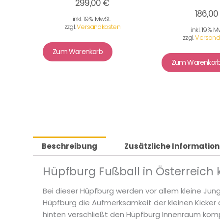
299,00 €
186,00
inkl. 19% MwSt.
zzgl.
Versandkosten
inkl. 19% M
zzgl.
Versand
Zum Warenkorb
Zum Warenkor
Beschreibung
Zusätzliche Informatio
Hüpfburg Fußball in Österreich
Bei dieser Hüpfburg werden vor allem kleine Jun
Hüpfburg die Aufmerksamkeit der kleinen Kicker 
hinten verschließt den Hüpfburg Innenraum kompl