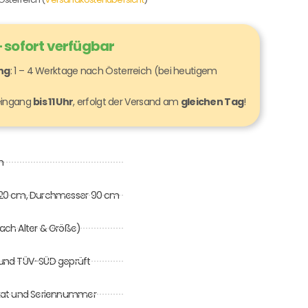
 sofort verfügbar
ung
: 1 – 4 Werktage nach Österreich (bei heutigem
seingang
bis 11 Uhr
, erfolgt der Versand am
gleichen Tag
!
m
120 cm, Durchmesser 90 cm
 nach Alter & Größe)
0 und TÜV-SÜD geprüft
ifikat und Seriennummer