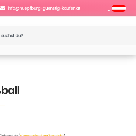
0
info@huepfburg-guenstig-kaufen.at
enkorb
ball
Österreich (
Versandkostenübersicht
)