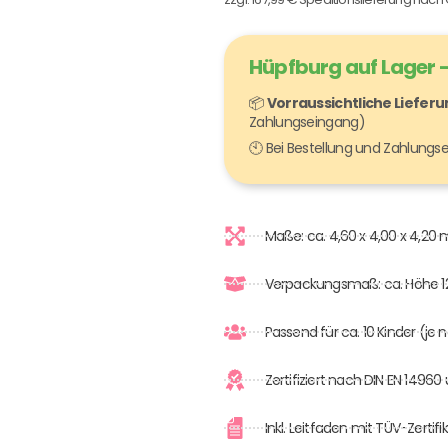
Hüpfburg auf Lager –
📦
Vorraussichtliche Liefer
Zahlungseingang)
🕙 Bei Bestellung und Zahlung
Maße: ca. 4,60 x 4,00 x 4,20 
Verpackungsmaß: ca. Höhe 
Passend für ca. 10 Kinder (je
Zertifiziert nach DIN EN 1496
Inkl. Leitfaden mit TÜV-Zert