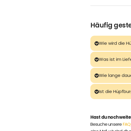
Häufig geste
Wie wird die H
Was ist im Lie
Wie lange dau
Ist die Hüpfbu
Hast du noch weit
Besuche unsere
FAQ