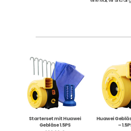
eine Mail, wir sind dir 
Starterset mit Huawei
Huawei Gebläs
Gebläse 1.5PS
– 1.5P