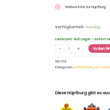
Weitere Infos zur Hüpfburg
Hüpfburg
Verfügbarkeit:
Vorrätig
Fußball
Menge
Lieferzeit:
Auf Lager - sofort 
-
+
In den 
SKU
013
Kategorien
HÜPFBURGEN
,
Alle Hüpf
Diese Hüpfburg gibt es auc