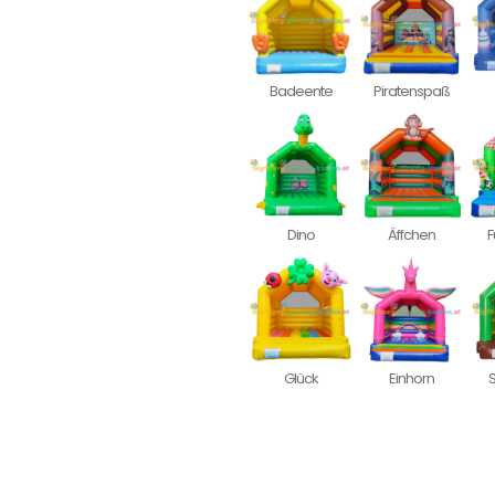
Badeente
Piratenspaß
Dino
Äffchen
F
Glück
Einhorn
S