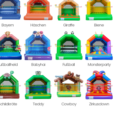
Bayern
Häschen
Giraffe
Biene
ußballheld
Babyhai
Fußball
Monsterparty
childkröte
Teddy
Cowboy
Zirkusclown