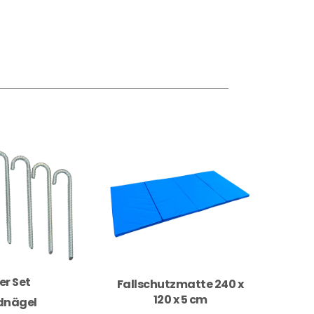
er Set
Fallschutzmatte 240 x
120 x 5 cm
dnägel