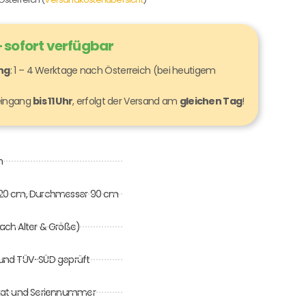
 sofort verfügbar
ung
: 1 – 4 Werktage nach Österreich (bei heutigem
seingang
bis 11 Uhr
, erfolgt der Versand am
gleichen Tag
!
m
120 cm, Durchmesser 90 cm
 nach Alter & Größe)
0 und TÜV-SÜD geprüft
ifikat und Seriennummer