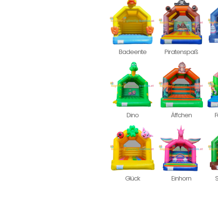
Badeente
Piratenspaß
Dino
Äffchen
F
Glück
Einhorn
S