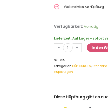
Weitere Infos zur Hüpfburg
Hüpfburg
Verfügbarkeit:
Vorrätig
Glücksbringer
Menge
Lieferzeit:
Auf Lager - sofort 
-
+
In den 
SKU
015
Kategorien
HÜPFBURGEN
,
Standard
Hüpfburgen
Diese Hüpfburg gibt es auc