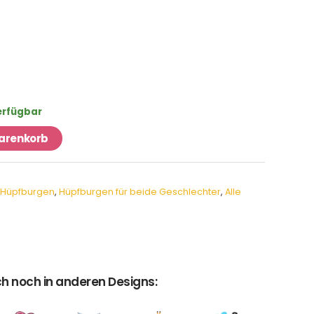
verfügbar
Warenkorb
 Hüpfburgen
,
Hüpfburgen für beide Geschlechter
,
Alle
h noch in anderen Designs: