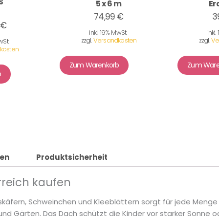
S
5 x 6 m
Er
74,99 €
3
 €
inkl. 19% MwSt.
inkl
zzgl.
Versandkosten
zzgl.
Ve
wSt.
kosten
Zum Warenkorb
Zum Ware
b
nen
Produktsicherheit
rreich kaufen
ckskäfern, Schweinchen und Kleeblättern sorgt für jede Men
e und Gärten. Das Dach schützt die Kinder vor starker Sonne 