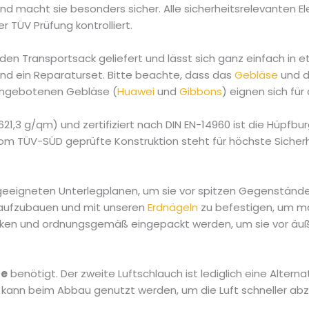
d macht sie besonders sicher. Alle sicherheitsrelevanten 
TÜV Prüfung kontrolliert.
den Transportsack geliefert und lässt sich ganz einfach in 
und ein Reparaturset. Bitte beachte, dass das
Gebläse
und 
 angebotenen Gebläse (
Huawei
und
Gibbons
) eignen sich für
1,3 g/qm) und zertifiziert nach DIN EN-14960 ist die Hüpfbu
om TÜV-SÜD geprüfte Konstruktion steht für höchste Sicherhe
 geeigneten Unterlegplanen, um sie vor spitzen Gegenständ
 aufzubauen und mit unseren
Erdnägeln
zu befestigen, um ma
cken und ordnungsgemäß eingepackt werden, um sie vor äuß
se
benötigt. Der zweite Luftschlauch ist lediglich eine Alter
r kann beim Abbau genutzt werden, um die Luft schneller abz