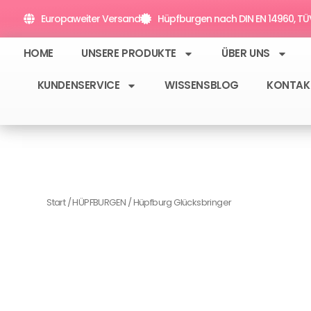
Zum
Europaweiter Versand
Hüpfburgen nach DIN EN 14960, TÜV 
Inhalt
springen
HOME
UNSERE PRODUKTE
ÜBER UNS
KUNDENSERVICE
WISSENSBLOG
KONTAK
Start
/
HÜPFBURGEN
/ Hüpfburg Glücksbringer