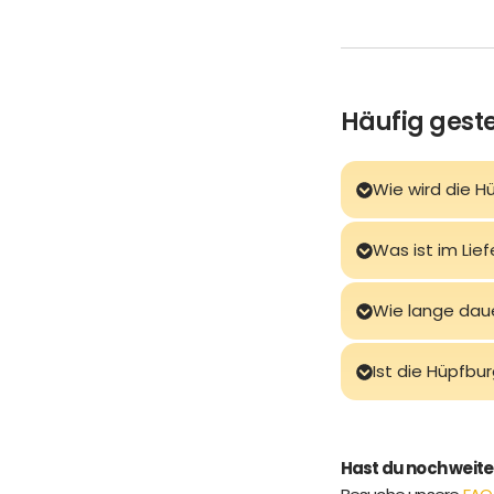
Häufig geste
Wie wird die H
Was ist im Lie
Wie lange dau
Ist die Hüpfbu
Hast du noch weit