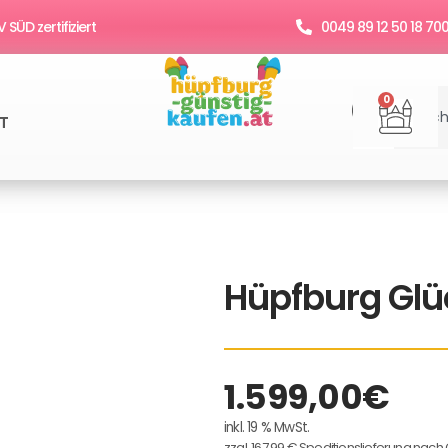
SÜD zertifiziert
0049 89 12 50 18 70
Suche
War
0
T
Hüpfburg Glü
1.599,00
€
inkl. 19 % MwSt.
zzgl. 167,99 € Speditionslieferung nach 