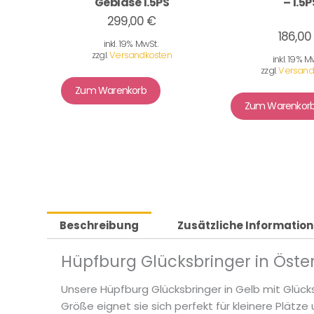
Gebläse 1.5PS
– 1.5P
299,00 €
186,00
inkl. 19% MwSt.
zzgl.
Versandkosten
inkl. 19% M
zzgl.
Versand
Zum Warenkorb
Zum Warenkor
Beschreibung
Zusätzliche Informatio
Hüpfburg Glücksbringer in Öste
Unsere Hüpfburg Glücksbringer in Gelb mit Glü
Größe eignet sie sich perfekt für kleinere Plätz