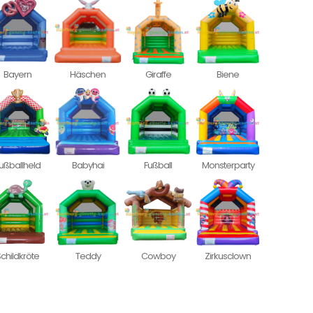
Bayern
Häschen
Giraffe
Biene
ußballheld
Babyhai
Fußball
Monsterparty
childkröte
Teddy
Cowboy
Zirkusclown