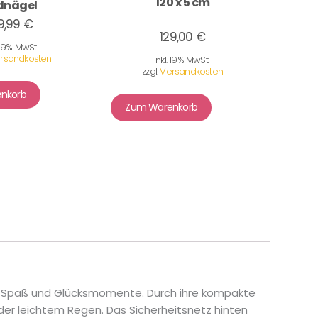
120 x 5 cm
dnägel
9,99 €
129,00 €
. 19% MwSt.
rsandkosten
inkl. 19% MwSt.
zzgl.
Versandkosten
nkorb
Zum Warenkorb
ge Spaß und Glücksmomente. Durch ihre kompakte
oder leichtem Regen. Das Sicherheitsnetz hinten