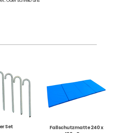
et. Oder schreib uns
er Set
Fallschutzmatte 240 x