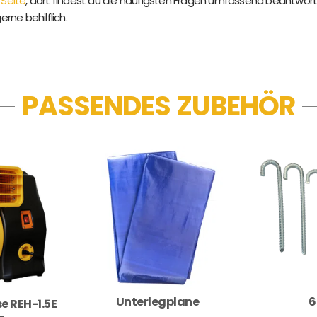
 Seite
, dort findest du die häufigsten Fragen umfassend beantwort
gerne behilflich.
PASSENDES ZUBEHÖR
Unterlegplane
6
e REH-1.5E