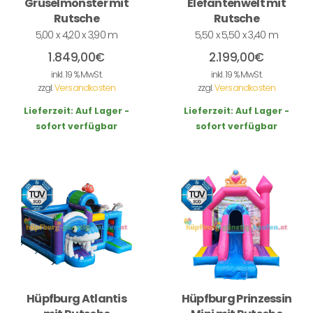
Gruselmonster mit
Elefantenwelt mit
Rutsche
Rutsche
5,00 x 4,20 x 3,90 m
5,50 x 5,50 x 3,40 m
1.849,00
€
2.199,00
€
inkl. 19 % MwSt.
inkl. 19 % MwSt.
zzgl.
Versandkosten
zzgl.
Versandkosten
Lieferzeit:
Auf Lager -
Lieferzeit:
Auf Lager -
sofort verfügbar
sofort verfügbar
Hüpfburg Atlantis
Hüpfburg Prinzessin