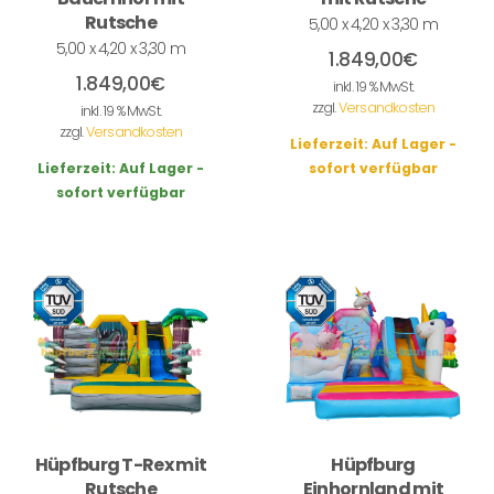
Rutsche
5,00 x 4,20 x 3,30 m
5,00 x 4,20 x 3,30 m
1.849,00
€
1.849,00
€
inkl. 19 % MwSt.
zzgl.
Versandkosten
inkl. 19 % MwSt.
zzgl.
Versandkosten
Lieferzeit:
Auf Lager -
Lieferzeit:
Auf Lager -
sofort verfügbar
sofort verfügbar
Hüpfburg T-Rex mit
Hüpfburg
Rutsche
Einhornland mit