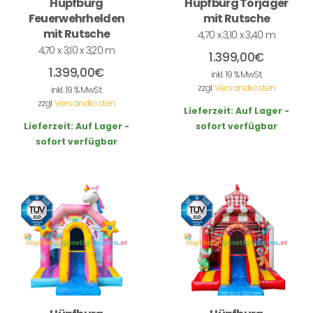
Hüpfburg
Hüpfburg Torjäger
Feuerwehrhelden
mit Rutsche
mit Rutsche
4,70 x 3,10 x 3,40 m
4,70 x 3,10 x 3,20 m
1.399,00
€
1.399,00
€
inkl. 19 % MwSt.
zzgl.
Versandkosten
inkl. 19 % MwSt.
zzgl.
Versandkosten
Lieferzeit:
Auf Lager -
Lieferzeit:
Auf Lager -
sofort verfügbar
sofort verfügbar