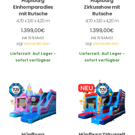
Hüpfburg
Hüpfburg
Einhornparadies
Zirkusshow mit
mit Rutsche
Rutsche
4,70 x 3,10 x 4,20 m
4,70 x 3,10 x 4,20 m
1.399,00
€
1.399,00
€
inkl. 19 % MwSt.
inkl. 19 % MwSt.
zzgl.
Versandkosten
zzgl.
Versandkosten
Lieferzeit:
Auf Lager -
Lieferzeit:
Auf Lager -
sofort verfügbar
sofort verfügbar
Hüpfburg
Hüpfburg Zirkuszelt