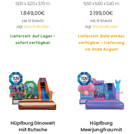
5,00 x 4,20 x 3,70 m
5,50 x 5,50 x 3,40 m
1.849,00
€
2.199,00
€
inkl. 19 % MwSt.
inkl. 19 % MwSt.
zzgl.
Versandkosten
zzgl.
Versandkosten
Lieferzeit:
Auf Lager -
Lieferzeit:
Bald wieder
sofort verfügbar
verfügbar – Lieferung
ca. Ende August
Hüpfburg Dinowelt
Hüpfburg
mit Rutsche
Meerjungfrau mit