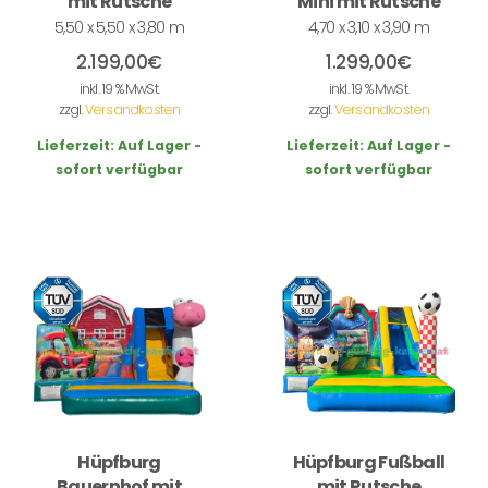
mit Rutsche
Mini mit Rutsche
5,50 x 5,50 x 3,80 m
4,70 x 3,10 x 3,90 m
2.199,00
€
1.299,00
€
inkl. 19 % MwSt.
inkl. 19 % MwSt.
zzgl.
Versandkosten
zzgl.
Versandkosten
Lieferzeit:
Auf Lager -
Lieferzeit:
Auf Lager -
sofort verfügbar
sofort verfügbar
Hüpfburg
Hüpfburg Fußball
Bauernhof mit
mit Rutsche